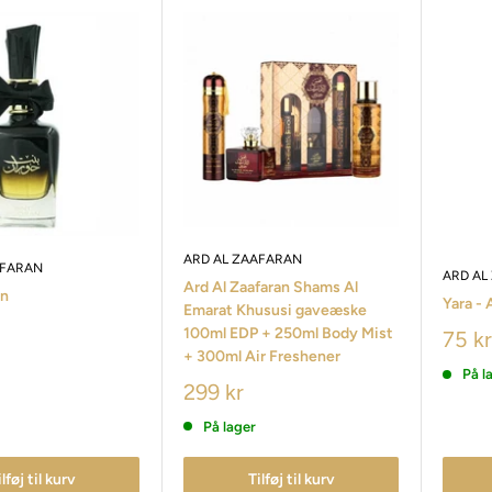
ARD AL ZAAFARAN
AFARAN
ARD AL
Ard Al Zaafaran Shams Al
an
Yara - 
Emarat Khususi gaveæske
100ml EDP + 250ml Body Mist
75 kr
+ 300ml Air Freshener
På l
299 kr
På lager
ilføj til kurv
Tilføj til kurv