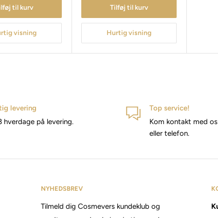
ilføj til kurv
Tilføj til kurv
rtig visning
Hurtig visning
tig levering
Top service!
3 hverdage på levering.
Kom kontakt med os 
eller telefon.
NYHEDSBREV
K
Tilmeld dig Cosmevers kundeklub og
Ku