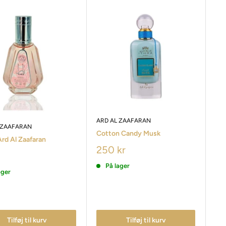
ARD AL ZAAFARAN
 ZAAFARAN
Cotton Candy Musk
Ard Al Zaafaran
250 kr
På lager
ager
Tilføj til kurv
Tilføj til kurv