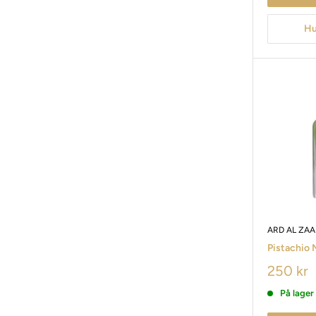
Hu
ARD AL ZA
Pistachio
250 kr
På lager