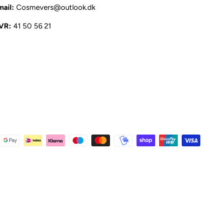
mail:
Cosmevers@outlook.dk
VR:
41 50 56 21