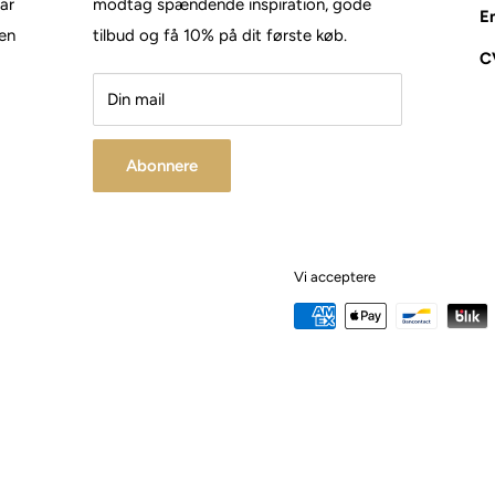
tar
modtag spændende inspiration, gode
E
den
tilbud og få 10% på dit første køb.
C
Din mail
Abonnere
Vi acceptere