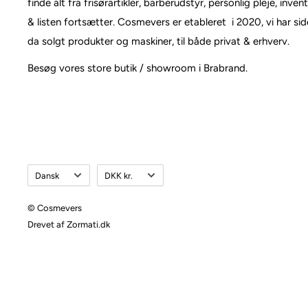
finde alt fra frisørartikler, barberudstyr, personlig pleje, inven
& listen fortsætter. Cosmevers er etableret i 2020, vi har si
da solgt produkter og maskiner, til både privat & erhverv.
Besøg vores store butik / showroom i Brabrand.
Sprog
Valuta
Dansk
DKK kr.
© Cosmevers
Drevet af Zormati.dk