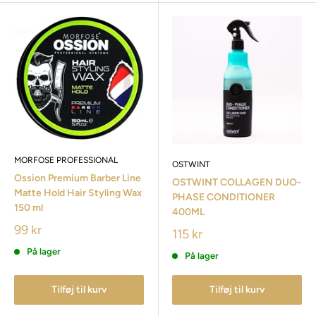
MORFOSE PROFESSIONAL
OSTWINT
Ossion Premium Barber Line
OSTWINT COLLAGEN DUO-
Matte Hold Hair Styling Wax
PHASE CONDITIONER
150 ml
400ML
99 kr
115 kr
På lager
På lager
Tilføj til kurv
Tilføj til kurv