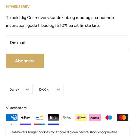
har siden da solgt produkter og maskiner, til både privat &
NYHEDSBREV
Email:
Cosmevers@outlook.dk
erhverv.
Tilmeld dig Cosmevers kundeklub og modtag spændende
CVR:
41 50 56 21
Besøg vores store butik / showroom i Brabrand.
inspiration, gode tilbud og få 10% på dit første køb.
Din mail
Abonnere
Sprog
Valuta
Dansk
DKK kr.
Vi acceptere
Cosmevers bruger cookies for at give dig den bedste shoppingoplevelse.