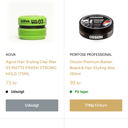
AGIVA
MORFOSE PROFESSIONAL
Agiva Hair Styling Clay Wax
Ossion Premium Barber
03 MATTE FINISH STRONG
Beard & Hair Styling Wax
HOLD 175ML
150ml
75 kr
99 kr
Udsolgt
På lager
Udsolgt
Tilføj til kurv