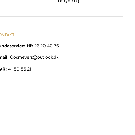
bekymring.
ONTAKT
ndeservice: tlf:
26 20 40 76
mail:
Cosmevers@outlook.dk
VR:
41 50 56 21