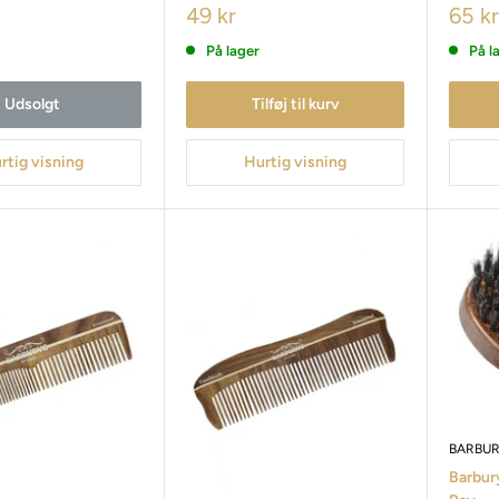
49 kr
65 kr
På lager
På l
Udsolgt
Tilføj til kurv
rtig visning
Hurtig visning
BARBUR
Barbur