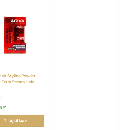
Hair Styling Powder
 Extra Strong Hold
r
ager
Tilføj til kurv