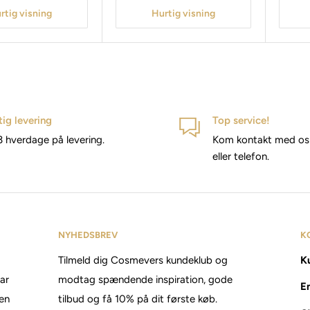
rtig visning
Hurtig visning
tig levering
Top service!
3 hverdage på levering.
Kom kontakt med os 
eller telefon.
NYHEDSBREV
K
Tilmeld dig Cosmevers kundeklub og
Ku
tar
modtag spændende inspiration, gode
E
den
tilbud og få 10% på dit første køb.