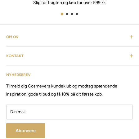
Slip for fragten og køb for over 599 kr.
OM OS
Cosmevers er et kosmetisk univers. Hvor du som kunde kan
KONTAKT
finde alt fra frisørartikler, barberudstyr, personlig pleje,
inventar & listen fortsætter. Cosmevers er etableret i 2020, vi
Kundeservice: tlf:
26 20 40 76
har siden da solgt produkter og maskiner, til både privat &
NYHEDSBREV
Email:
Cosmevers@outlook.dk
erhverv.
Tilmeld dig Cosmevers kundeklub og modtag spændende
CVR:
41 50 56 21
Besøg vores store butik / showroom i Brabrand.
inspiration, gode tilbud og få 10% på dit første køb.
Din mail
Abonnere