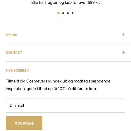
Slip for fragten og køb for over 599 kr.
OM OS
Cosmevers er et kosmetisk univers. Hvor du som kunde kan
KONTAKT
finde alt fra frisørartikler, barberudstyr, personlig pleje,
inventar & listen fortsætter. Cosmevers er etableret i 2020, vi
Kundeservice: tlf:
26 20 40 76
har siden da solgt produkter og maskiner, til både privat &
NYHEDSBREV
Email:
Cosmevers@outlook.dk
erhverv.
Tilmeld dig Cosmevers kundeklub og modtag spændende
CVR:
41 50 56 21
Besøg vores store butik / showroom i Brabrand.
inspiration, gode tilbud og få 10% på dit første køb.
Din mail
Abonnere