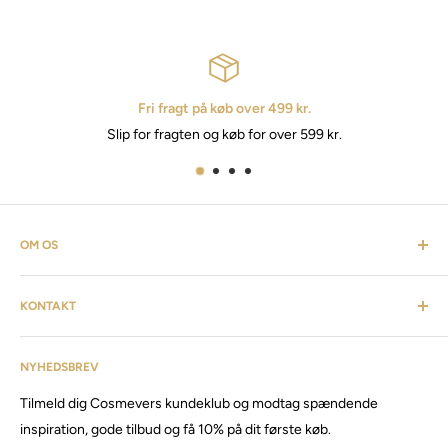
Fri fragt på køb over 499 kr.
Slip for fragten og køb for over 599 kr.
OM OS
Cosmevers er et kosmetisk univers. Hvor du som kunde kan
KONTAKT
finde alt fra frisørartikler, barberudstyr, personlig pleje,
inventar & listen fortsætter. Cosmevers er etableret i 2020, vi
Kundeservice: tlf:
26 20 40 76
har siden da solgt produkter og maskiner, til både privat &
NYHEDSBREV
Email:
Cosmevers@outlook.dk
erhverv.
Tilmeld dig Cosmevers kundeklub og modtag spændende
CVR:
41 50 56 21
Besøg vores store butik / showroom i Brabrand.
inspiration, gode tilbud og få 10% på dit første køb.