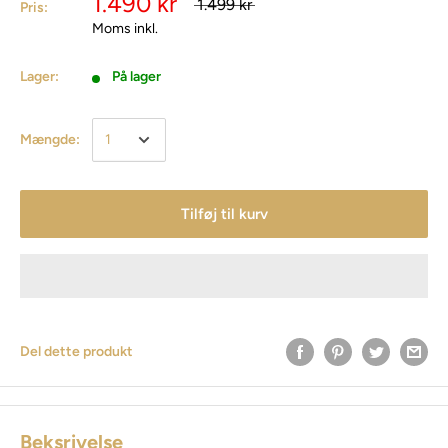
1.490 kr
1.499 kr
Pris:
Moms inkl.
Lager:
På lager
Mængde:
Tilføj til kurv
Del dette produkt
Beksrivelse