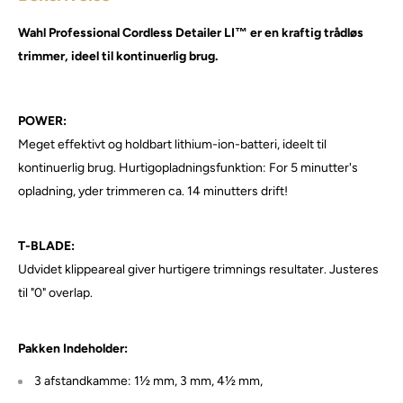
Wahl Professional Cordless Detailer LI™ er en kraftig trådløs
trimmer, ideel til kontinuerlig brug.
POWER:
Meget effektivt og holdbart lithium-ion-batteri, ideelt til
kontinuerlig brug. Hurtigopladningsfunktion: For 5 minutter's
opladning, yder trimmeren ca. 14 minutters drift!
T-BLADE:
Udvidet klippeareal giver hurtigere trimnings resultater. Justeres
til "0" overlap.
Pakken Indeholder:
3 afstandkamme: 1½ mm, 3 mm, 4½ mm,