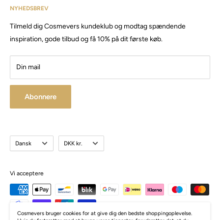
har siden da solgt produkter og maskiner, til både privat &
NYHEDSBREV
Email:
Cosmevers@outlook.dk
erhverv.
Tilmeld dig Cosmevers kundeklub og modtag spændende
CVR:
41 50 56 21
Besøg vores store butik / showroom i Brabrand.
inspiration, gode tilbud og få 10% på dit første køb.
Din mail
Abonnere
Sprog
Valuta
Dansk
DKK kr.
Vi acceptere
Cosmevers bruger cookies for at give dig den bedste shoppingoplevelse.