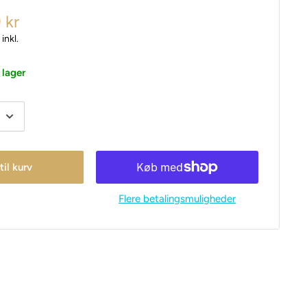
 kr
inkl.
 lager
 til kurv
Flere betalingsmuligheder