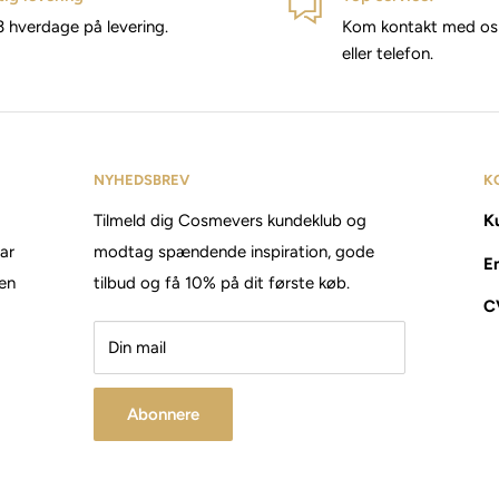
3 hverdage på levering.
Kom kontakt med os 
eller telefon.
NYHEDSBREV
K
Tilmeld dig Cosmevers kundeklub og
Ku
tar
modtag spændende inspiration, gode
E
den
tilbud og få 10% på dit første køb.
C
Din mail
Abonnere