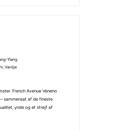
lang-Ylang
, Vanilje
omster. French Avenue Veneno
 – sammensat af de fineste
alitet, ynde og et strejf af