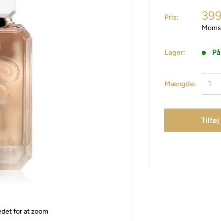
399
Pris:
Moms 
Lager:
På
Mængde:
Tilføj
edet for at zoom