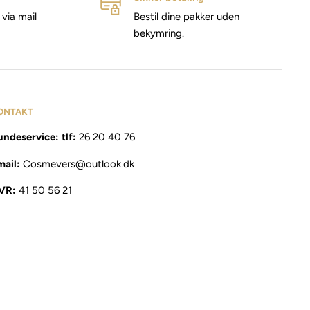
via mail
Bestil dine pakker uden
bekymring.
ONTAKT
ndeservice: tlf:
26 20 40 76
mail:
Cosmevers@outlook.dk
VR:
41 50 56 21