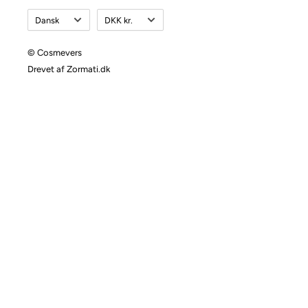
Sprog
Valuta
Dansk
DKK kr.
© Cosmevers
Drevet af Zormati.dk