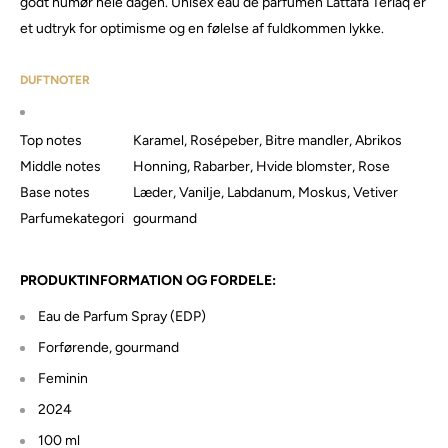
godt humør hele dagen. Unisex eau de parfumen Lattafa Teriaq er
et udtryk for optimisme og en følelse af fuldkommen lykke.
DUFTNOTER
Top notes
Karamel, Rosépeber, Bitre mandler, Abrikos
Middle notes
Honning, Rabarber, Hvide blomster, Rose
Base notes
Læder, Vanilje, Labdanum, Moskus, Vetiver
Parfumekategori
gourmand
PRODUKTINFORMATION OG FORDELE:
Eau de Parfum Spray (EDP)
Forførende, gourmand
Feminin
2024
100 ml