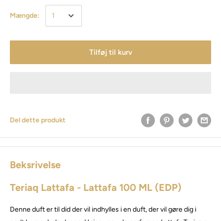
Mængde:
Tilføj til kurv
Del dette produkt
Beksrivelse
Teriaq Lattafa - Lattafa 100 ML (EDP)
Denne duft er til did der vil indhylles i en duft, der vil gøre dig i