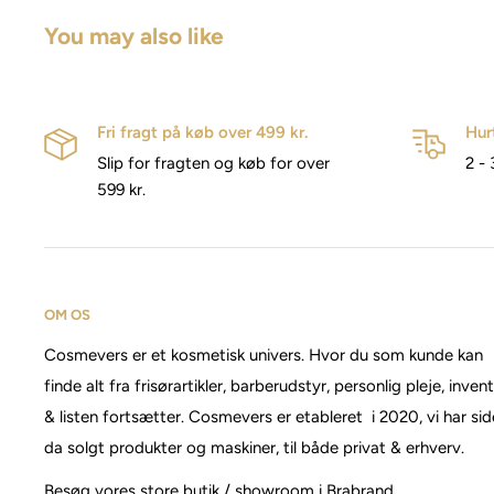
You may also like
Fri fragt på køb over 499 kr.
Hur
Slip for fragten og køb for over
2 - 
599 kr.
OM OS
Cosmevers er et kosmetisk univers. Hvor du som kunde kan
finde alt fra frisørartikler, barberudstyr, personlig pleje, inven
& listen fortsætter. Cosmevers er etableret i 2020, vi har si
da solgt produkter og maskiner, til både privat & erhverv.
Besøg vores store butik / showroom i Brabrand.