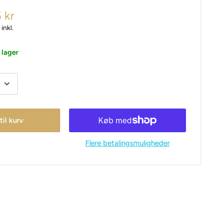
 kr
inkl.
 lager
 til kurv
Flere betalingsmuligheder