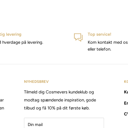
tig levering
Top service!
3 hverdage på levering.
Kom kontakt med os 
eller telefon.
NYHEDSBREV
K
Tilmeld dig Cosmevers kundeklub og
Ku
tar
modtag spændende inspiration, gode
E
den
tilbud og få 10% på dit første køb.
C
Din mail