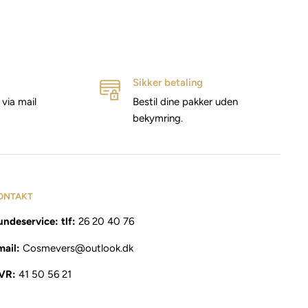
Sikker betaling
via mail
Bestil dine pakker uden
bekymring.
ONTAKT
ndeservice: tlf:
26 20 40 76
mail:
Cosmevers@outlook.dk
VR:
41 50 56 21