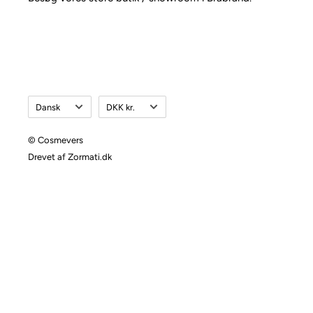
Sprog
Valuta
Dansk
DKK kr.
© Cosmevers
Drevet af Zormati.dk