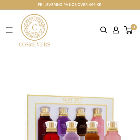
FRI LEVERING PÅ KØB OVER 499 KR.
0