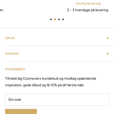
Hurtig levering
2 - 3 hverdage på levering.
OM OS
Cosmevers er et kosmetisk univers. Hvor du som kunde kan
KONTAKT
finde alt fra frisørartikler, barberudstyr, personlig pleje,
inventar & listen fortsætter. Cosmevers er etableret i 2020, vi
Kundeservice: tlf:
26 20 40 76
har siden da solgt produkter og maskiner, til både privat &
NYHEDSBREV
Email:
Cosmevers@outlook.dk
erhverv.
Tilmeld dig Cosmevers kundeklub og modtag spændende
CVR:
41 50 56 21
Besøg vores store butik / showroom i Brabrand.
inspiration, gode tilbud og få 10% på dit første køb.
Din mail