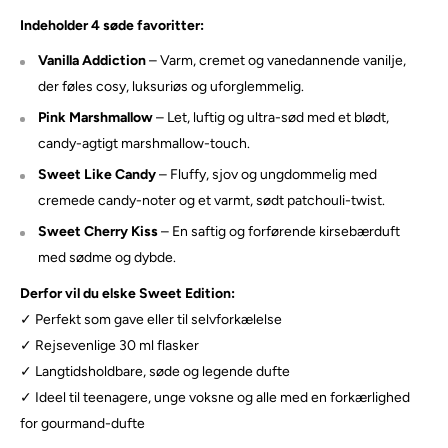
Indeholder 4 søde favoritter:
Vanilla Addiction
– Varm, cremet og vanedannende vanilje,
der føles cosy, luksuriøs og uforglemmelig.
Pink Marshmallow
– Let, luftig og ultra-sød med et blødt,
candy-agtigt marshmallow-touch.
Sweet Like Candy
– Fluffy, sjov og ungdommelig med
cremede candy-noter og et varmt, sødt patchouli-twist.
Sweet Cherry Kiss
– En saftig og forførende kirsebærduft
med sødme og dybde.
Derfor vil du elske Sweet Edition:
✓ Perfekt som gave eller til selvforkælelse
✓ Rejsevenlige 30 ml flasker
✓ Langtidsholdbare, søde og legende dufte
✓ Ideel til teenagere, unge voksne og alle med en forkærlighed
for gourmand-dufte