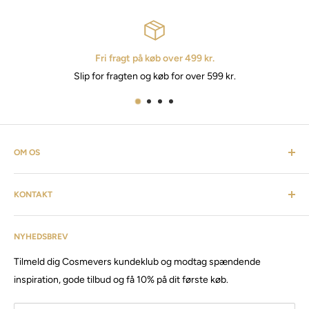
Fri fragt på køb over 499 kr.
Slip for fragten og køb for over 599 kr.
OM OS
Cosmevers er et kosmetisk univers. Hvor du som kunde kan
KONTAKT
finde alt fra frisørartikler, barberudstyr, personlig pleje,
inventar & listen fortsætter. Cosmevers er etableret i 2020, vi
Kundeservice: tlf:
26 20 40 76
har siden da solgt produkter og maskiner, til både privat &
NYHEDSBREV
Email:
Cosmevers@outlook.dk
erhverv.
Tilmeld dig Cosmevers kundeklub og modtag spændende
CVR:
41 50 56 21
Besøg vores store butik / showroom i Brabrand.
inspiration, gode tilbud og få 10% på dit første køb.