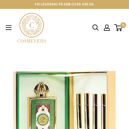
FRI LEVERING PÅ KØB OVER 499 KR.
0