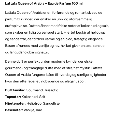
Lattafa Queen of Arabia – Eau de Parfum 100 ml
Lattafa Queen of Arabia er en forførende og romantisk eau de
parfum til kvinder, der ønsker en unik og uforglemmelig
duftoplevelse. Duften åbner med friske noter af kokosnød og salt,
som skaber en livlig og sensuel start. Hjertet består af heliotrop
og sandeltræ, der tilfører varme og en blød, træagtig elegance.
Basen afrundes med vanilje og rav, hvilket giver en sød, sensuel
og langtidsholdbar signatur.
Denne duft er perfekt til den moderne kvinde, der elsker
gourmand- og træagtige dufte med et strejf af mystik. Lattafa
Queen of Arabia fungerer både til hverdag og særlige lejligheder,
hvor den efterlader et indbydende og elegant spor.
Duftfamilie:
Gourmand, Træagtig
Topnoter:
Kokosnød, Salt
Hjertenoter:
Heliotrop, Sandeltræ
Basenoter:
Vanilje, Rav