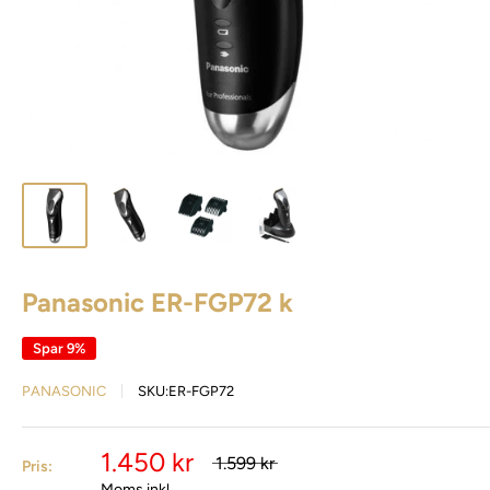
Panasonic ER-FGP72 k
Spar 9%
PANASONIC
SKU:
ER-FGP72
1.450 kr
1.599 kr
Pris:
Moms inkl.