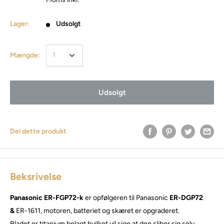
Lager:
Udsolgt
Mængde:
Udsolgt
Del dette produkt
Beksrivelse
Panasonic ER-FGP72-k
er opfølgeren til Panasonic
ER-DGP72
&
ER-1611, motoren, batteriet og skæret er opgraderet.
Bladet er titanium belagt hvilket vil sige at den sliber sig selv