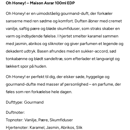
Oh Honey! – Maison Asrar 100ml EDP
Oh Honey! er en uimodståelig gourmand-duft, der forkæler
sanserne med ren sødme og komfort. Duften åbner med cremet
vanilje, saftig pære og bløde skumfiduser, som straks skaber en
varm og indbydende følelse. I hjertet smelter karamel sammen
med jasmin, abrikos og sliknoter og giver parfumen et legende og
dekadent udtryk. Basen afrundes med en sukker-accord, sød
tonkabønne og blødt sandeltræ, som efterlader et langvarigt og
lækkert spor på huden.
Oh Honey! er perfekt til dig, der elsker søde, hyggelige og
gourmand-dufte med masser af personlighed – en parfume, der
føles som ren forkælelse hele dagen.
Dufttype: Gourmand
Duftnoter:
Topnoter: Vanilje, Pære, Skumfiduser
Hjertenoter: Karamel, Jasmin, Abrikos, Slik