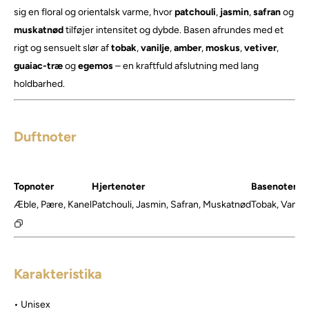
sig en floral og orientalsk varme, hvor
patchouli
,
jasmin
,
safran
og
muskatnød
tilføjer intensitet og dybde. Basen afrundes med et
rigt og sensuelt slør af
tobak
,
vanilje
,
amber
,
moskus
,
vetiver
,
guaiac-træ
og
egemos
– en kraftfuld afslutning med lang
holdbarhed.
Duftnoter
Topnoter
Hjertenoter
Basenoter
Æble, Pære, Kanel
Patchouli, Jasmin, Safran, Muskatnød
Tobak, Vanilj
Karakteristika
• Unisex