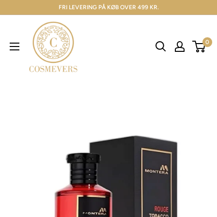
FRI LEVERING PÅ KØB OVER 499 KR.
0