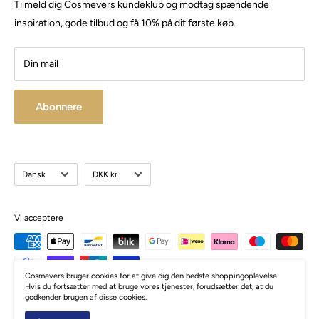
Tilmeld dig Cosmevers kundeklub og modtag spændende
CVR:
41 50 56 21
Besøg vores store butik / showroom i Brabrand.
inspiration, gode tilbud og få 10% på dit første køb.
Din mail
Abonnere
Sprog
Valuta
Dansk
DKK kr.
Vi acceptere
Cosmevers bruger cookies for at give dig den bedste shoppingoplevelse.
Hvis du fortsætter med at bruge vores tjenester, forudsætter det, at du
godkender brugen af disse cookies.
© Cosmevers