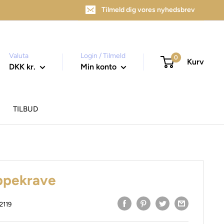
Tilmeld dig vores nyhedsbrev
Valuta
Login / Tilmeld
0
Kurv
DKK kr.
Min konto
TILBUD
ippekrave
2119