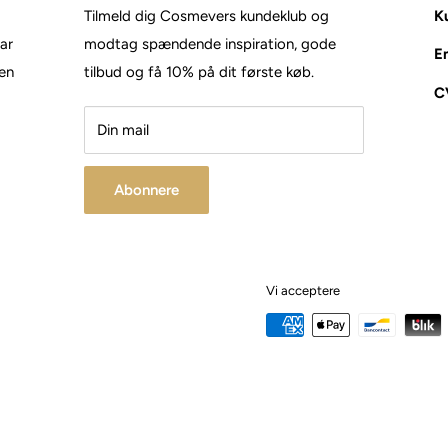
Tilmeld dig Cosmevers kundeklub og
Ku
tar
modtag spændende inspiration, gode
E
den
tilbud og få 10% på dit første køb.
C
Din mail
Abonnere
Vi acceptere