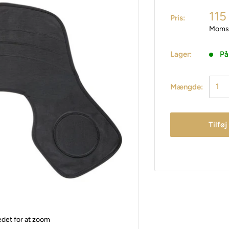
115
Pris:
Moms 
Lager:
På
Mængde:
Tilføj
edet for at zoom