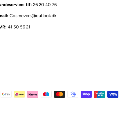
ndeservice: tlf:
26 20 40 76
mail:
Cosmevers@outlook.dk
VR:
41 50 56 21