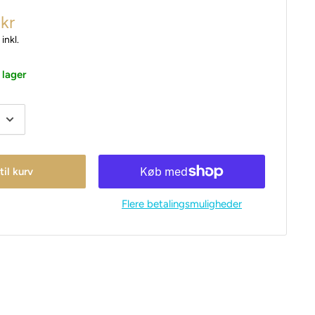
 kr
inkl.
 lager
 til kurv
Flere betalingsmuligheder