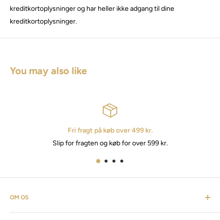
kreditkortoplysninger og har heller ikke adgang til dine
kreditkortoplysninger.
You may also like
ragt på køb over 499 kr.
ragten og køb for over 599 kr.
2 - 
OM OS
Cosmevers er et kosmetisk univers. Hvor du som kunde kan