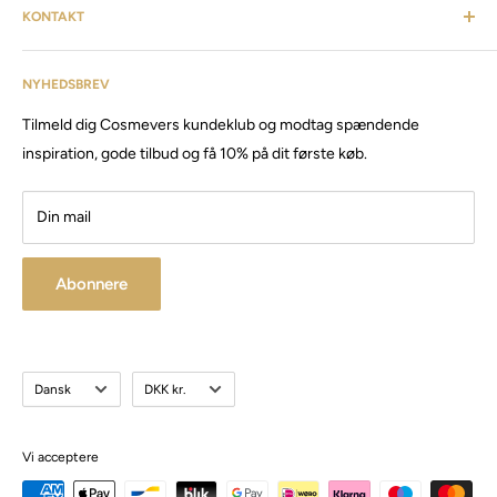
KONTAKT
finde alt fra frisørartikler, barberudstyr, personlig pleje,
inventar & listen fortsætter. Cosmevers er etableret i 2020, vi
Kundeservice: tlf:
26 20 40 76
har siden da solgt produkter og maskiner, til både privat &
NYHEDSBREV
Email:
Cosmevers@outlook.dk
erhverv.
Tilmeld dig Cosmevers kundeklub og modtag spændende
CVR:
41 50 56 21
Besøg vores store butik / showroom i Brabrand.
inspiration, gode tilbud og få 10% på dit første køb.
Din mail
Abonnere
Sprog
Valuta
Dansk
DKK kr.
Vi acceptere