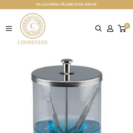
FRI LEVERING PÅ KØB OVER 499 KR.
0