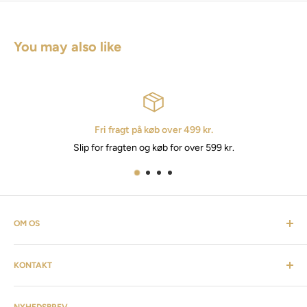
You may also like
Fri fragt på køb over 499 kr.
Slip for fragten og køb for over 599 kr.
OM OS
Cosmevers er et kosmetisk univers. Hvor du som kunde kan
KONTAKT
finde alt fra frisørartikler, barberudstyr, personlig pleje,
inventar & listen fortsætter. Cosmevers er etableret i 2020, vi
Kundeservice: tlf:
26 20 40 76
har siden da solgt produkter og maskiner, til både privat &