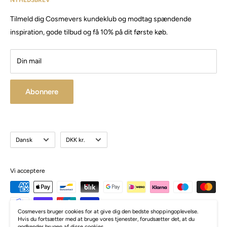
NYHEDSBREV
Email:
Cosmevers@outlook.dk
erhverv.
Tilmeld dig Cosmevers kundeklub og modtag spændende
CVR:
41 50 56 21
Besøg vores store butik / showroom i Brabrand.
inspiration, gode tilbud og få 10% på dit første køb.
Din mail
Abonnere
Sprog
Valuta
Dansk
DKK kr.
Vi acceptere
Cosmevers bruger cookies for at give dig den bedste shoppingoplevelse.
Hvis du fortsætter med at bruge vores tjenester, forudsætter det, at du
godkender brugen af disse cookies.