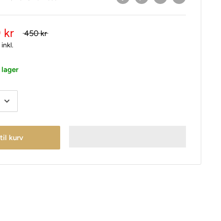
 kr
450 kr
inkl.
 lager
 til kurv