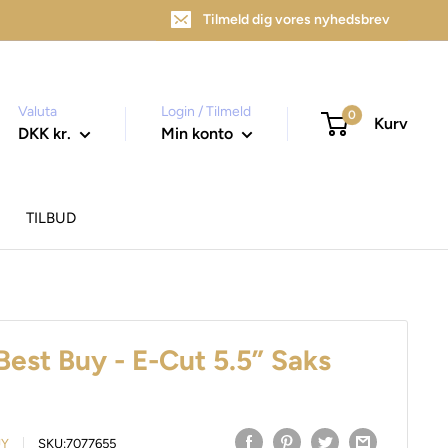
Tilmeld dig vores nyhedsbrev
Valuta
Login / Tilmeld
0
Kurv
DKK kr.
Min konto
TILBUD
Best Buy - E-Cut 5.5” Saks
UY
SKU:
7077655