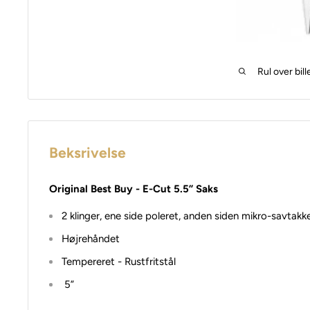
Rul over bill
Beksrivelse
Original Best Buy - E-Cut 5.5” Saks
2 klinger, ene side poleret, anden siden mikro-savtakk
Højrehåndet
Tempereret - Rustfritstål
5”