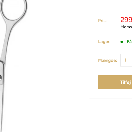
299
Pris:
Moms 
Lager:
På
Mængde:
Tilføj