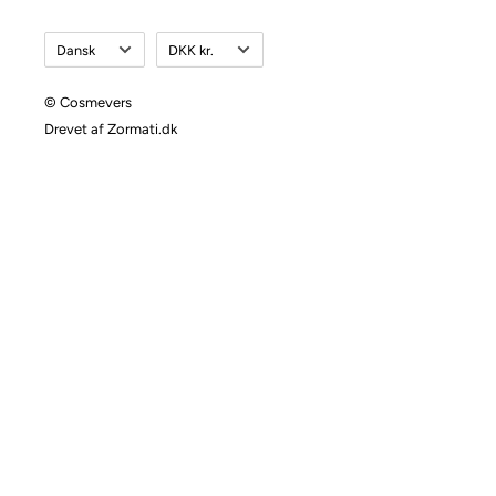
Sprog
Valuta
Dansk
DKK kr.
© Cosmevers
Drevet af Zormati.dk