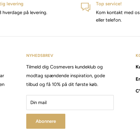
tig levering
Top service!
3 hverdage på levering.
Kom kontakt med os 
eller telefon.
NYHEDSBREV
K
Tilmeld dig Cosmevers kundeklub og
Ku
tar
modtag spændende inspiration, gode
E
den
tilbud og få 10% på dit første køb.
C
Din mail
Abonnere