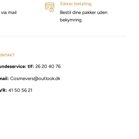
Sikker betaling
via mail
Bestil dine pakker uden
bekymring.
ONTAKT
ndeservice: tlf:
26 20 40 76
mail:
Cosmevers@outlook.dk
VR:
41 50 56 21