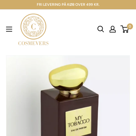
FRI LEVERING PÅ KØB OVER 499 KR.
0