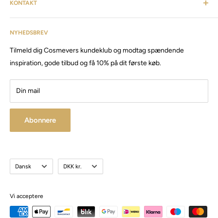
KONTAKT
finde alt fra frisørartikler, barberudstyr, personlig pleje,
inventar & listen fortsætter. Cosmevers er etableret i 2020, vi
Kundeservice: tlf:
26 20 40 76
har siden da solgt produkter og maskiner, til både privat &
NYHEDSBREV
Email:
Cosmevers@outlook.dk
erhverv.
Tilmeld dig Cosmevers kundeklub og modtag spændende
CVR:
41 50 56 21
Besøg vores store butik / showroom i Brabrand.
inspiration, gode tilbud og få 10% på dit første køb.
Din mail
Abonnere
Sprog
Valuta
Dansk
DKK kr.
Vi acceptere