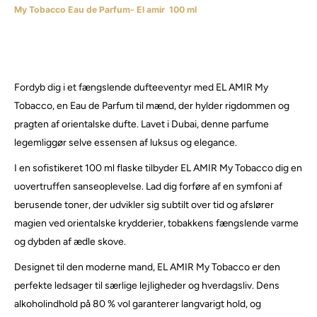
My Tobacco Eau de Parfum- El amir 100 ml
Fordyb dig i et fængslende dufteeventyr med EL AMIR My
Tobacco, en Eau de Parfum til mænd, der hylder rigdommen og
pragten af ​​orientalske dufte.
Lavet i Dubai, denne parfume
legemliggør selve essensen af ​​luksus og elegance.
I en sofistikeret 100 ml flaske tilbyder EL AMIR My Tobacco dig en
uovertruffen sanseoplevelse.
Lad dig forføre af en symfoni af
berusende toner, der udvikler sig subtilt over tid og afslører
magien ved orientalske krydderier, tobakkens fængslende varme
og dybden af ​​ædle skove.
Designet til den moderne mand, EL AMIR My Tobacco er den
perfekte ledsager til særlige lejligheder og hverdagsliv.
Dens
alkoholindhold på 80 % vol garanterer langvarigt hold, og