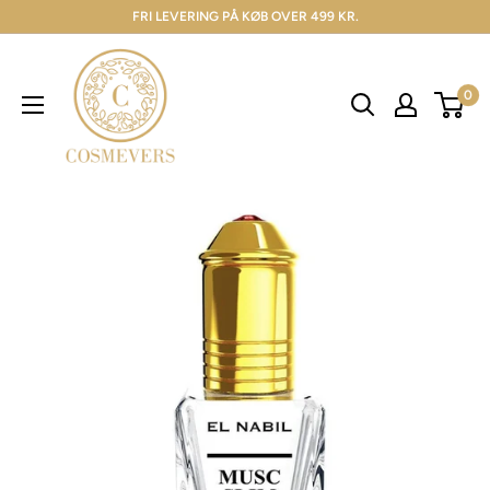
FRI LEVERING PÅ KØB OVER 499 KR.
0