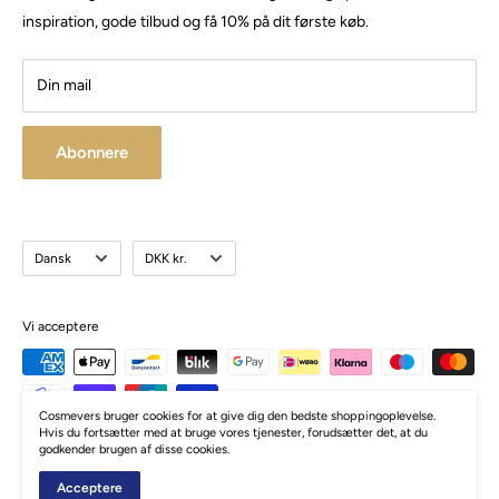
CVR:
41 50 56 21
Besøg vores store butik / showroom i Brabrand.
inspiration, gode tilbud og få 10% på dit første køb.
Din mail
Abonnere
Sprog
Valuta
Dansk
DKK kr.
Vi acceptere
Cosmevers bruger cookies for at give dig den bedste shoppingoplevelse.
Hvis du fortsætter med at bruge vores tjenester, forudsætter det, at du
godkender brugen af disse cookies.
© Cosmevers
Acceptere
Drevet af Zormati.dk