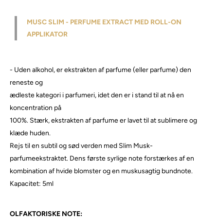
MUSC SLIM - PERFUME EXTRACT
MED ROLL-ON
APPLIKATOR
- Uden alkohol, er ekstrakten af ​​parfume (eller parfume) den
reneste og
ædleste kategori i parfumeri, idet den er i stand til at nå en
koncentration på
100%. Stærk, ekstrakten af ​​parfume er lavet til at sublimere og
klæde huden.
Rejs til en subtil og sød verden med Slim Musk-
parfumeekstraktet. Dens første syrlige note forstærkes af en
kombination af hvide blomster og en muskusagtig bundnote.
Ka
pacitet: 5ml
OLFAKTORISKE NOTE: