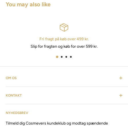
You may also like
Fri fragt på køb over 499 kr.
Slip for fragten og køb for over 599 kr.
OM OS
Cosmevers er et kosmetisk univers. Hvor du som kunde kan
KONTAKT
finde alt fra frisørartikler, barberudstyr, personlig pleje,
inventar & listen fortsætter. Cosmevers er etableret i 2020, vi
Kundeservice: tlf:
26 20 40 76
har siden da solgt produkter og maskiner, til både privat &
NYHEDSBREV
Email:
Cosmevers@outlook.dk
erhverv.
Tilmeld dig Cosmevers kundeklub og modtag spændende
CVR:
41 50 56 21