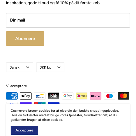
Besøg vores store butik / showroom i Brabrand.
inspiration, gode tilbud og få 10% på dit første køb.
Din mail
Abonnere
Sprog
Valuta
Dansk
DKK kr.
Vi acceptere
Cosmevers bruger cookies for at give dig den bedste shoppingoplevelse.
Hvis du fortsætter med at bruge vores tjenester, forudsætter det, at du
godkender brugen af disse cookies.
© Cosmevers
Acceptere
Drevet af Zormati.dk