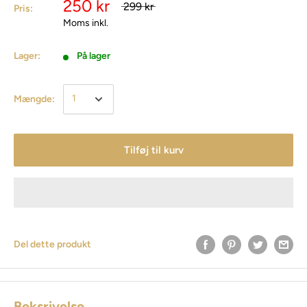
250 kr
299 kr
Pris:
Moms inkl.
Lager:
På lager
Mængde:
Tilføj til kurv
Del dette produkt
Beksrivelse