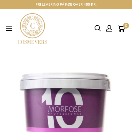
FRI LEVERING PÅ KØB OVER 499 KR.
0