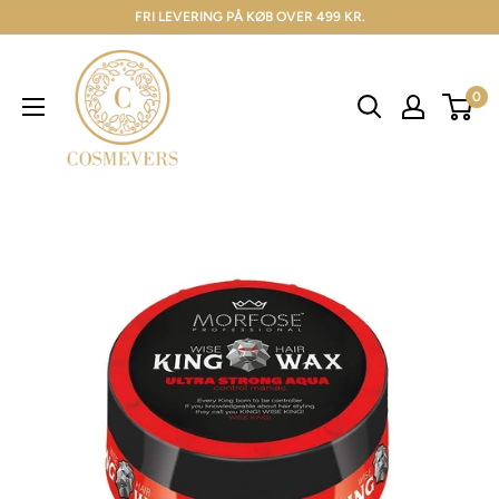
FRI LEVERING PÅ KØB OVER 499 KR.
0