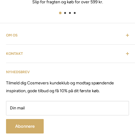
Slip for fragten og køb for over 599 kr.
OM OS
Cosmevers er et kosmetisk univers. Hvor du som kunde kan
KONTAKT
finde alt fra frisørartikler, barberudstyr, personlig pleje,
inventar & listen fortsætter. Cosmevers er etableret i 2020, vi
Kundeservice: tlf:
26 20 40 76
har siden da solgt produkter og maskiner, til både privat &
NYHEDSBREV
Email:
Cosmevers@outlook.dk
erhverv.
Tilmeld dig Cosmevers kundeklub og modtag spændende
CVR:
41 50 56 21
Besøg vores store butik / showroom i Brabrand.
inspiration, gode tilbud og få 10% på dit første køb.
Din mail
Abonnere