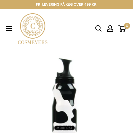
FRI LEVERING PÅ KØB OVER 499 KR.
0