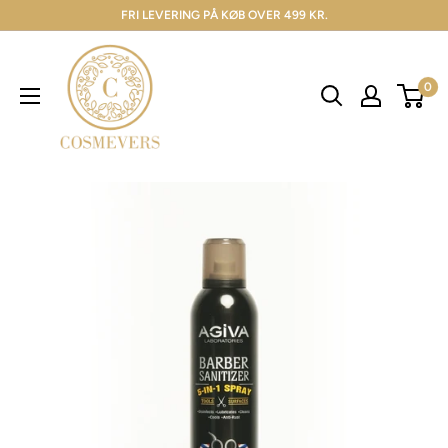
FRI LEVERING PÅ KØB OVER 499 KR.
0