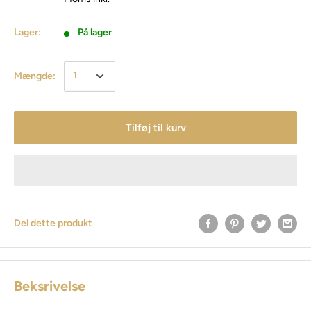
Lager:
På lager
Mængde:
Tilføj til kurv
Del dette produkt
Beksrivelse