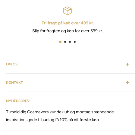
Fri fragt på køb over 499 kr.
Slip for fragten og køb for over 599 kr.
OM OS
Cosmevers er et kosmetisk univers. Hvor du som kunde kan
KONTAKT
finde alt fra frisørartikler, barberudstyr, personlig pleje,
inventar & listen fortsætter. Cosmevers er etableret i 2020, vi
Kundeservice: tlf:
26 20 40 76
har siden da solgt produkter og maskiner, til både privat &
NYHEDSBREV
Email:
Cosmevers@outlook.dk
erhverv.
Tilmeld dig Cosmevers kundeklub og modtag spændende
CVR:
41 50 56 21
Besøg vores store butik / showroom i Brabrand.
inspiration, gode tilbud og få 10% på dit første køb.