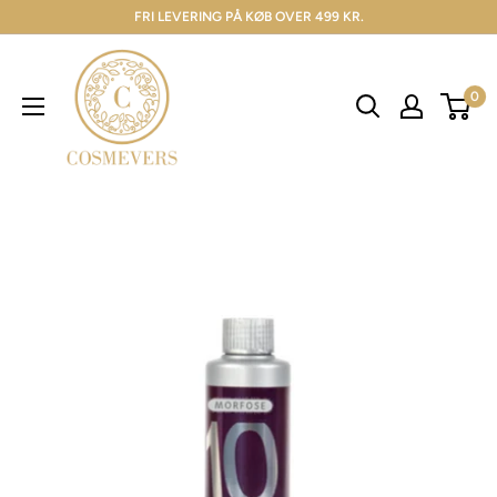
FRI LEVERING PÅ KØB OVER 499 KR.
0