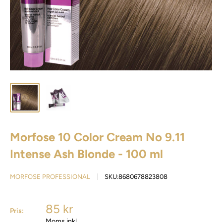
Morfose 10 Color Cream No 9.11
Intense Ash Blonde - 100 ml
MORFOSE PROFESSIONAL
SKU:
8680678823808
85 kr
Pris:
Moms inkl.