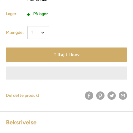
Lager:
På lager
Mængde:
Tilføj til kurv
Del dette produkt
Beksrivelse