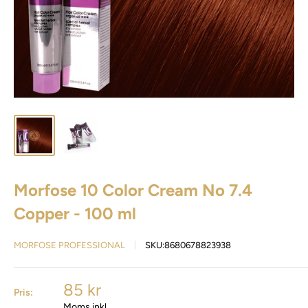
Morfose 10 Color Cream No 7.4
Copper - 100 ml
MORFOSE PROFESSIONAL
SKU:
8680678823938
85 kr
Pris:
Moms inkl.