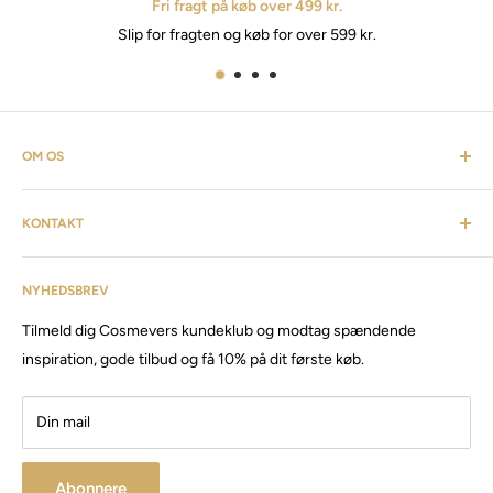
Fri fragt på køb over 499 kr.
Slip for fragten og køb for over 599 kr.
OM OS
Cosmevers er et kosmetisk univers. Hvor du som kunde kan
KONTAKT
finde alt fra frisørartikler, barberudstyr, personlig pleje,
inventar & listen fortsætter. Cosmevers er etableret i 2020, vi
Kundeservice: tlf:
26 20 40 76
har siden da solgt produkter og maskiner, til både privat &
NYHEDSBREV
Email:
Cosmevers@outlook.dk
erhverv.
Tilmeld dig Cosmevers kundeklub og modtag spændende
CVR:
41 50 56 21
Besøg vores store butik / showroom i Brabrand.
inspiration, gode tilbud og få 10% på dit første køb.
Din mail
Abonnere