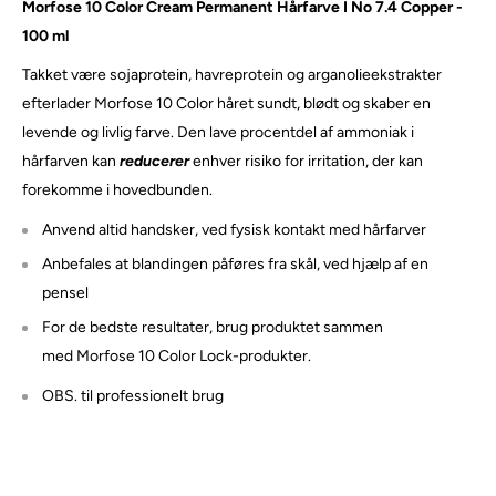
Morfose 10 Color Cream Permanent Hårfarve I No 7.4 Copper -
100 ml
Takket være sojaprotein, havreprotein og arganolieekstrakter
efterlader Morfose 10 Color håret sundt, blødt og skaber en
levende og livlig farve. Den lave procentdel af ammoniak i
hårfarven kan
reducerer
enhver risiko for irritation, der kan
forekomme i hovedbunden.
Anvend altid handsker, ved fysisk kontakt med hårfarver
Anbefales at blandingen påføres fra skål, ved hjælp af en
pensel
For de bedste resultater, brug produktet sammen
med Morfose 10 Color Lock-produkter.
OBS. til professionelt brug