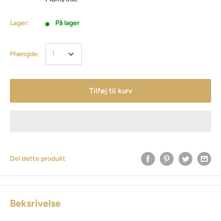
Lager:
På lager
Mængde:
Tilføj til kurv
Del dette produkt
Beksrivelse