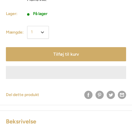
Lager:
På lager
Mængde:
Tilføj til kurv
Del dette produkt
Beksrivelse