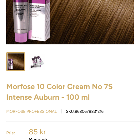
Morfose 10 Color Cream No 7S
Intense Auburn - 100 ml
MORFOSE PROFESSIONAL
SKU:
8680678831216
85 kr
Pris:
Moms inkl.