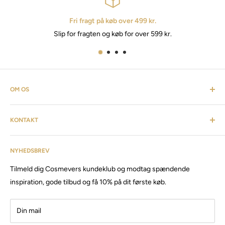
Fri fragt på køb over 499 kr.
Slip for fragten og køb for over 599 kr.
OM OS
Cosmevers er et kosmetisk univers. Hvor du som kunde kan
KONTAKT
finde alt fra frisørartikler, barberudstyr, personlig pleje,
inventar & listen fortsætter. Cosmevers er etableret i 2020, vi
Kundeservice: tlf:
26 20 40 76
har siden da solgt produkter og maskiner, til både privat &
NYHEDSBREV
Email:
Cosmevers@outlook.dk
erhverv.
Tilmeld dig Cosmevers kundeklub og modtag spændende
CVR:
41 50 56 21
Besøg vores store butik / showroom i Brabrand.
inspiration, gode tilbud og få 10% på dit første køb.
Din mail