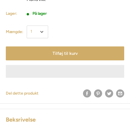
Lager:
På lager
Mængde:
Tilføj til kurv
Del dette produkt
Beksrivelse