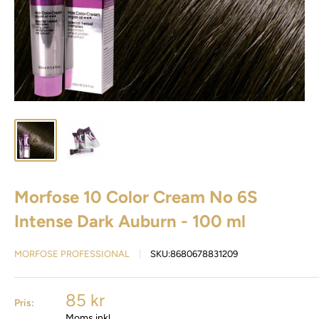
Morfose 10 Color Cream No 6S
Intense Dark Auburn - 100 ml
MORFOSE PROFESSIONAL
SKU:
8680678831209
85 kr
Pris:
Moms inkl.