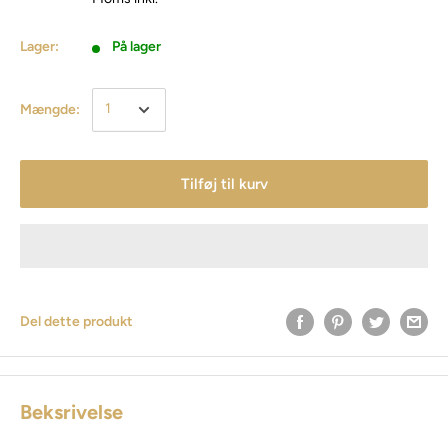
Lager:
På lager
Mængde:
Tilføj til kurv
Del dette produkt
Beksrivelse