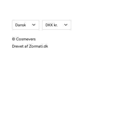
Sprog
Valuta
Dansk
DKK kr.
© Cosmevers
Drevet af Zormati.dk