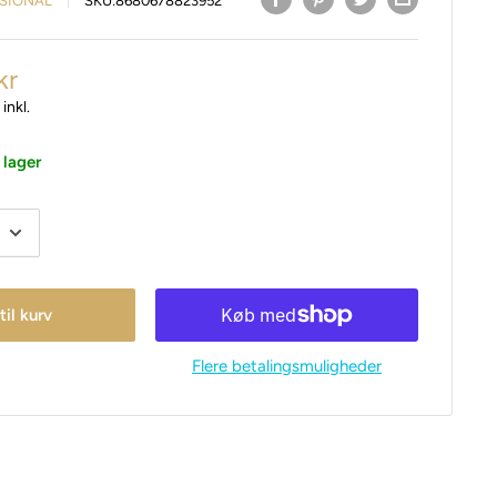
SIONAL
SKU:
8680678823952
kr
inkl.
 lager
 til kurv
Flere betalingsmuligheder