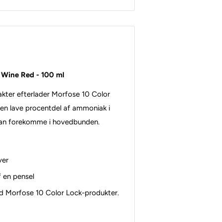
 Wine Red - 100 ml
akter efterlader Morfose 10 Color
en lave procentdel af ammoniak i
er kan forekomme i hovedbunden.
ver
f en pensel
d Morfose 10 Color Lock-produkter.