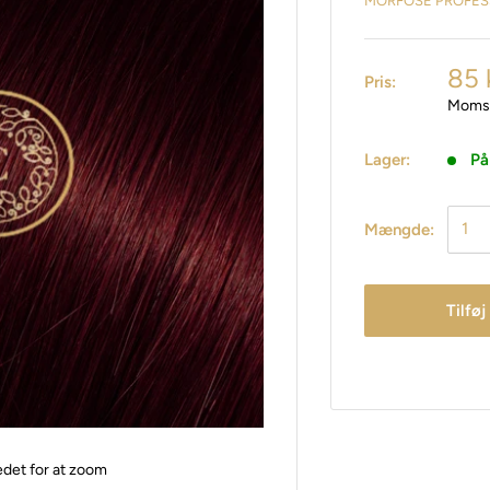
MORFOSE PROFES
85 
Pris:
Moms 
Lager:
På
Mængde:
Tilføj
edet for at zoom