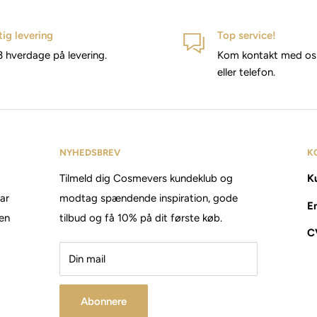
tig levering
Top service!
3 hverdage på levering.
Kom kontakt med os 
eller telefon.
NYHEDSBREV
K
Tilmeld dig Cosmevers kundeklub og
Ku
tar
modtag spændende inspiration, gode
E
den
tilbud og få 10% på dit første køb.
C
Din mail
Abonnere