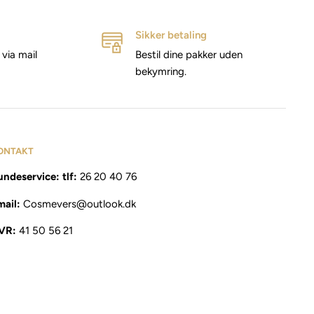
Sikker betaling
via mail
Bestil dine pakker uden
bekymring.
ONTAKT
ndeservice: tlf:
26 20 40 76
mail:
Cosmevers@outlook.dk
VR:
41 50 56 21