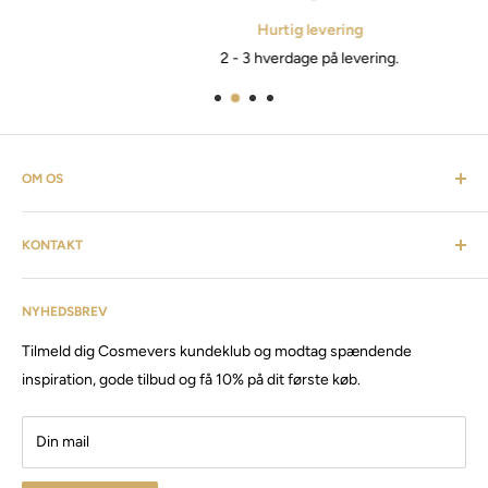
Hurtig levering
2 - 3 hverdage på levering.
OM OS
Cosmevers er et kosmetisk univers. Hvor du som kunde kan
KONTAKT
finde alt fra frisørartikler, barberudstyr, personlig pleje,
inventar & listen fortsætter. Cosmevers er etableret i 2020, vi
Kundeservice: tlf:
26 20 40 76
har siden da solgt produkter og maskiner, til både privat &
NYHEDSBREV
Email:
Cosmevers@outlook.dk
erhverv.
Tilmeld dig Cosmevers kundeklub og modtag spændende
CVR:
41 50 56 21
Besøg vores store butik / showroom i Brabrand.
inspiration, gode tilbud og få 10% på dit første køb.
Din mail