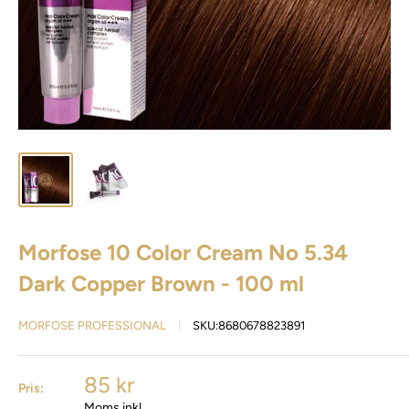
Morfose 10 Color Cream No 5.34
Dark Copper Brown - 100 ml
MORFOSE PROFESSIONAL
SKU:
8680678823891
85 kr
Pris:
Moms inkl.