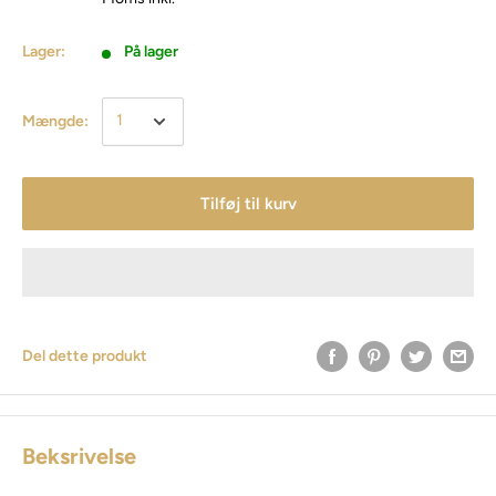
Lager:
På lager
Mængde:
Tilføj til kurv
Del dette produkt
Beksrivelse