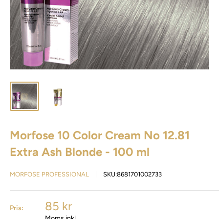
Morfose 10 Color Cream No 12.81
Extra Ash Blonde - 100 ml
MORFOSE PROFESSIONAL
SKU:
8681701002733
85 kr
Pris:
Moms inkl.