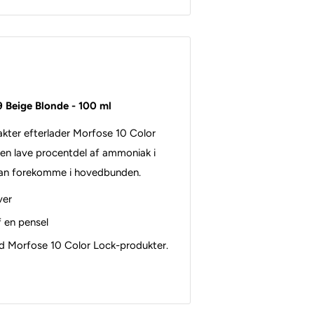
 Beige Blonde - 100 ml
akter efterlader Morfose 10 Color
 Den lave procentdel af ammoniak i
er kan forekomme i hovedbunden.
ver
f en pensel
d Morfose 10 Color Lock-produkter.