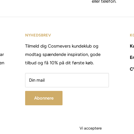
eller telefon.
NYHEDSBREV
K
Tilmeld dig Cosmevers kundeklub og
Ku
tar
modtag spændende inspiration, gode
E
den
tilbud og få 10% på dit første køb.
C
Din mail
Abonnere
Vi acceptere