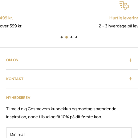
Hurtig levering
2 - 3 hverdage på levering.
OM OS
Cosmevers er et kosmetisk univers. Hvor du som kunde kan
KONTAKT
finde alt fra frisørartikler, barberudstyr, personlig pleje,
inventar & listen fortsætter. Cosmevers er etableret i 2020, vi
Kundeservice: tlf:
26 20 40 76
har siden da solgt produkter og maskiner, til både privat &
NYHEDSBREV
Email:
Cosmevers@outlook.dk
erhverv.
Tilmeld dig Cosmevers kundeklub og modtag spændende
CVR:
41 50 56 21
Besøg vores store butik / showroom i Brabrand.
inspiration, gode tilbud og få 10% på dit første køb.
Din mail