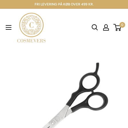
FRI LEVERING PÅ KØB OVER 499 KR.
0