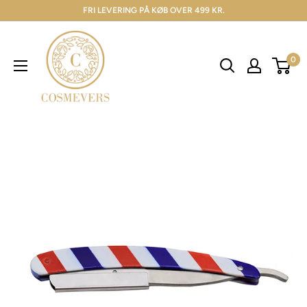
FRI LEVERING PÅ KØB OVER 499 KR.
0