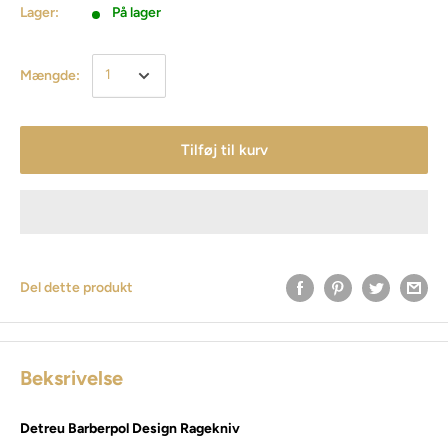
Lager:
På lager
Mængde:
Tilføj til kurv
Del dette produkt
Beksrivelse
Detreu Barberpol Design Ragekniv