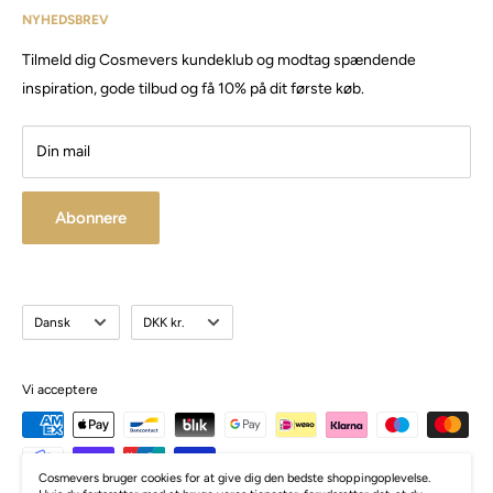
har siden da solgt produkter og maskiner, til både privat &
NYHEDSBREV
Email:
Cosmevers@outlook.dk
erhverv.
Tilmeld dig Cosmevers kundeklub og modtag spændende
CVR:
41 50 56 21
Besøg vores store butik / showroom i Brabrand.
inspiration, gode tilbud og få 10% på dit første køb.
Din mail
Abonnere
Sprog
Valuta
Dansk
DKK kr.
Vi acceptere
Cosmevers bruger cookies for at give dig den bedste shoppingoplevelse.