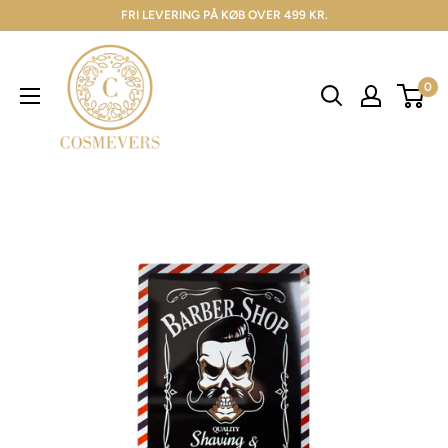
FRI LEVERING PÅ KØB OVER 499 KR.
0