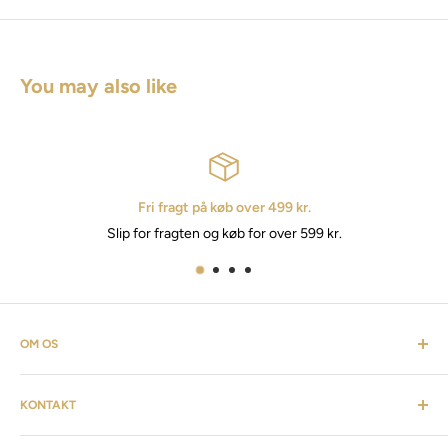
You may also like
Fri fragt på køb over 499 kr.
Slip for fragten og køb for over 599 kr.
OM OS
Cosmevers er et kosmetisk univers. Hvor du som kunde kan
KONTAKT
finde alt fra frisørartikler, barberudstyr, personlig pleje,
inventar & listen fortsætter. Cosmevers er etableret i 2020, vi
Kundeservice: tlf:
26 20 40 76