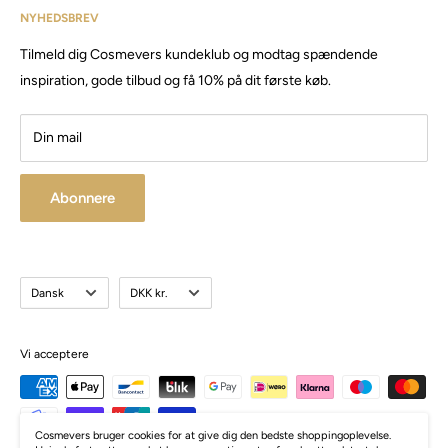
har siden da solgt produkter og maskiner, til både privat &
NYHEDSBREV
Email:
Cosmevers@outlook.dk
erhverv.
Tilmeld dig Cosmevers kundeklub og modtag spændende
CVR:
41 50 56 21
Besøg vores store butik / showroom i Brabrand.
inspiration, gode tilbud og få 10% på dit første køb.
Din mail
Abonnere
Sprog
Valuta
Dansk
DKK kr.
Vi acceptere
Cosmevers bruger cookies for at give dig den bedste shoppingoplevelse.