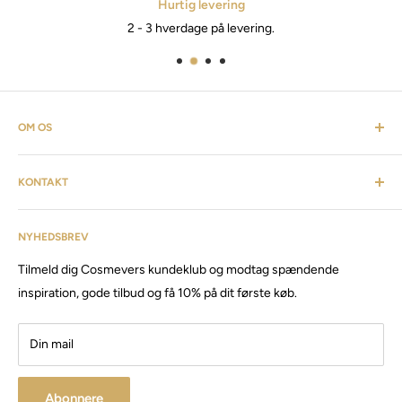
Hurtig levering
2 - 3 hverdage på levering.
OM OS
Cosmevers er et kosmetisk univers. Hvor du som kunde kan
KONTAKT
finde alt fra frisørartikler, barberudstyr, personlig pleje,
inventar & listen fortsætter. Cosmevers er etableret i 2020, vi
Kundeservice: tlf:
26 20 40 76
har siden da solgt produkter og maskiner, til både privat &
NYHEDSBREV
Email:
Cosmevers@outlook.dk
erhverv.
Tilmeld dig Cosmevers kundeklub og modtag spændende
CVR:
41 50 56 21
Besøg vores store butik / showroom i Brabrand.
inspiration, gode tilbud og få 10% på dit første køb.
Din mail
Abonnere