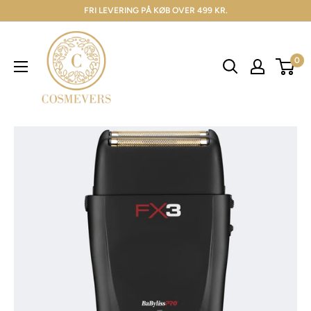
FRI LEVERING PÅ KØB OVER 499 KR.
0