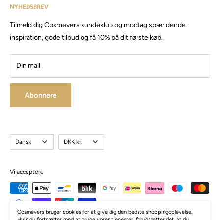
har siden da solgt produkter og maskiner, til både privat &
NYHEDSBREV
Email:
Cosmevers@outlook.dk
erhverv.
Tilmeld dig Cosmevers kundeklub og modtag spændende
CVR:
41 50 56 21
Besøg vores store butik / showroom i Brabrand.
inspiration, gode tilbud og få 10% på dit første køb.
Din mail
Abonnere
Sprog
Valuta
Dansk
DKK kr.
Vi acceptere
Cosmevers bruger cookies for at give dig den bedste shoppingoplevelse.
Hvis du fortsætter med at bruge vores tjenester, forudsætter det, at du