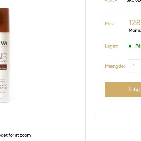
AGIVA
SKU:
02
128
Pris:
Moms 
Lager:
På
Mængde:
Tilføj
edet for at zoom