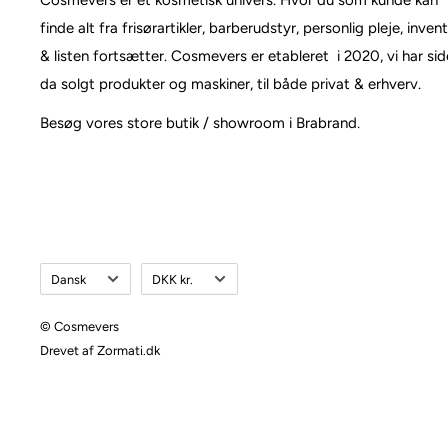
Cosmevers er et kosmetisk univers. Hvor du som kunde kan
finde alt fra frisørartikler, barberudstyr, personlig pleje, inven
& listen fortsætter. Cosmevers er etableret i 2020, vi har si
da solgt produkter og maskiner, til både privat & erhverv.
Besøg vores store butik / showroom i Brabrand.
Sprog
Valuta
Dansk
DKK kr.
© Cosmevers
Drevet af Zormati.dk