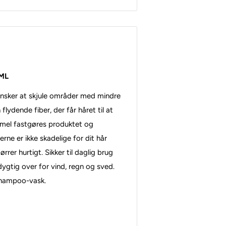
5ML
 ønsker at skjule områder med mindre
 flydende fiber, der får håret til at
ormel fastgøres produktet og
rne er ikke skadelige for dit hår
rrer hurtigt. Sikker til daglig brug
gtig over for vind, regn og sved.
shampoo-vask.