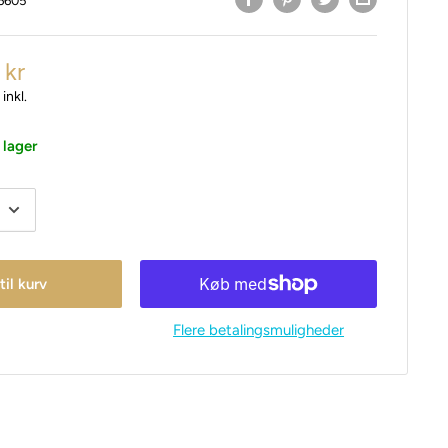
6605
 kr
inkl.
 lager
 til kurv
Flere betalingsmuligheder