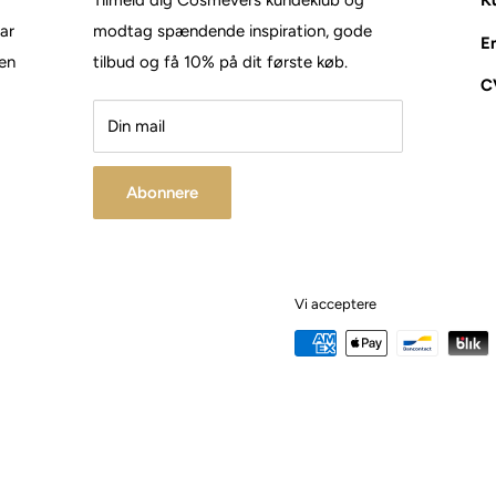
Tilmeld dig Cosmevers kundeklub og
Ku
tar
modtag spændende inspiration, gode
E
den
tilbud og få 10% på dit første køb.
C
Din mail
Abonnere
Vi acceptere