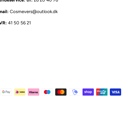
ndeservice: tlf:
26 20 40 76
mail:
Cosmevers@outlook.dk
VR:
41 50 56 21