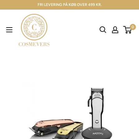
FRI LEVERING PÅ KØB OVER 499 KR.
0