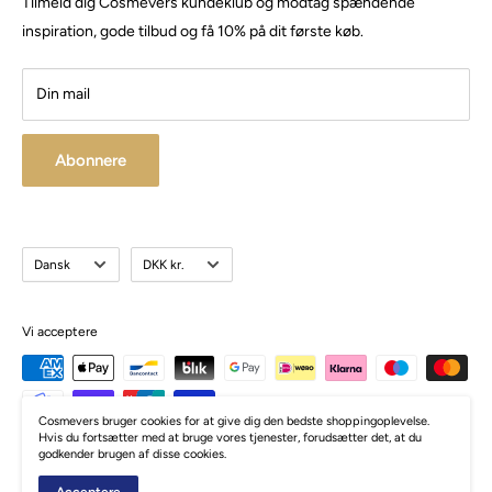
Tilmeld dig Cosmevers kundeklub og modtag spændende
CVR:
41 50 56 21
Besøg vores store butik / showroom i Brabrand.
inspiration, gode tilbud og få 10% på dit første køb.
Din mail
Abonnere
Sprog
Valuta
Dansk
DKK kr.
Vi acceptere
Cosmevers bruger cookies for at give dig den bedste shoppingoplevelse.
Hvis du fortsætter med at bruge vores tjenester, forudsætter det, at du
godkender brugen af disse cookies.
© Cosmevers