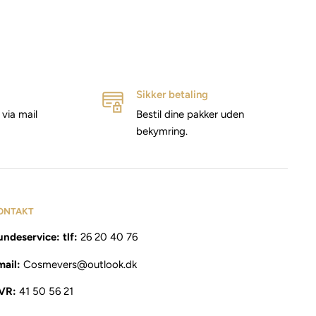
Sikker betaling
via mail
Bestil dine pakker uden
bekymring.
ONTAKT
ndeservice: tlf:
26 20 40 76
mail:
Cosmevers@outlook.dk
VR:
41 50 56 21