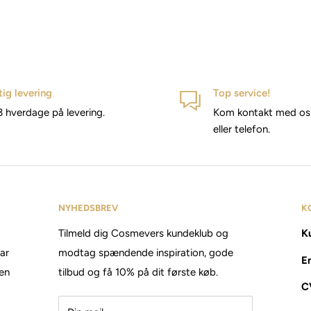
tig levering
Top service!
3 hverdage på levering.
Kom kontakt med os 
eller telefon.
NYHEDSBREV
K
Tilmeld dig Cosmevers kundeklub og
Ku
tar
modtag spændende inspiration, gode
E
den
tilbud og få 10% på dit første køb.
C