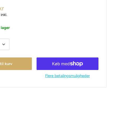
kr
inkl.
 lager
 til kurv
Flere betalingsmuligheder