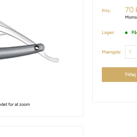
70 
Pris:
Moms 
Lager:
På
Mængde:
Tilføj
edet for at zoom