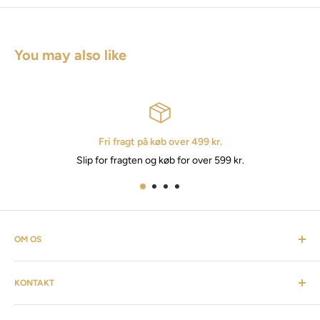
You may also like
Fri fragt på køb over 499 kr.
for fragten og køb for over 599 kr.
OM OS
Cosmevers er et kosmetisk univers. Hvor du som kunde kan
KONTAKT
finde alt fra frisørartikler, barberudstyr, personlig pleje,
inventar & listen fortsætter. Cosmevers er etableret i 2020, vi
Kundeservice: tlf:
26 20 40 76