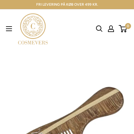
FRI LEVERING PÅ KØB OVER 499 KR.
0