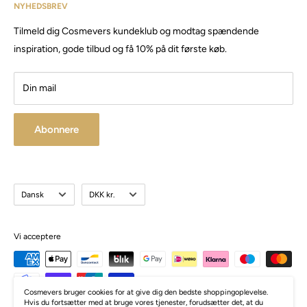
har siden da solgt produkter og maskiner, til både privat &
NYHEDSBREV
Email:
Cosmevers@outlook.dk
erhverv.
Tilmeld dig Cosmevers kundeklub og modtag spændende
CVR:
41 50 56 21
Besøg vores store butik / showroom i Brabrand.
inspiration, gode tilbud og få 10% på dit første køb.
Din mail
Abonnere
Sprog
Valuta
Dansk
DKK kr.
Vi acceptere
Cosmevers bruger cookies for at give dig den bedste shoppingoplevelse.
Hvis du fortsætter med at bruge vores tjenester, forudsætter det, at du