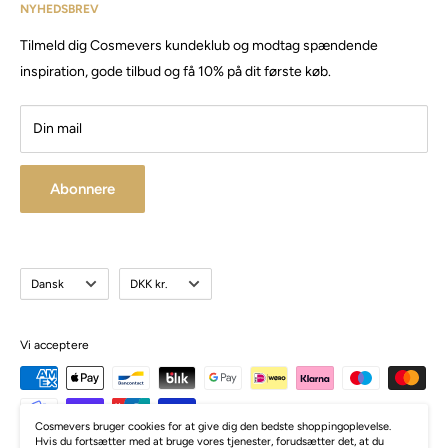
har siden da solgt produkter og maskiner, til både privat &
NYHEDSBREV
Email:
Cosmevers@outlook.dk
erhverv.
Tilmeld dig Cosmevers kundeklub og modtag spændende
CVR:
41 50 56 21
Besøg vores store butik / showroom i Brabrand.
inspiration, gode tilbud og få 10% på dit første køb.
Din mail
Abonnere
Sprog
Valuta
Dansk
DKK kr.
Vi acceptere
Cosmevers bruger cookies for at give dig den bedste shoppingoplevelse.
Hvis du fortsætter med at bruge vores tjenester, forudsætter det, at du