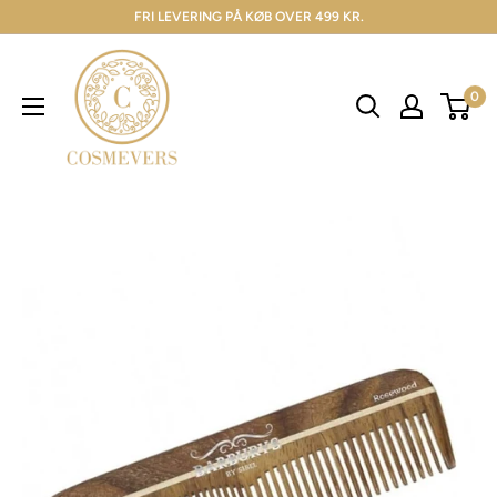
FRI LEVERING PÅ KØB OVER 499 KR.
0