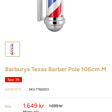
Barburys Texas Barber Pole 106cm M
Spar 3%
BARBURYS
SKU:
7760003
1.649 kr
1.699 kr
Pris:
Moms inkl.