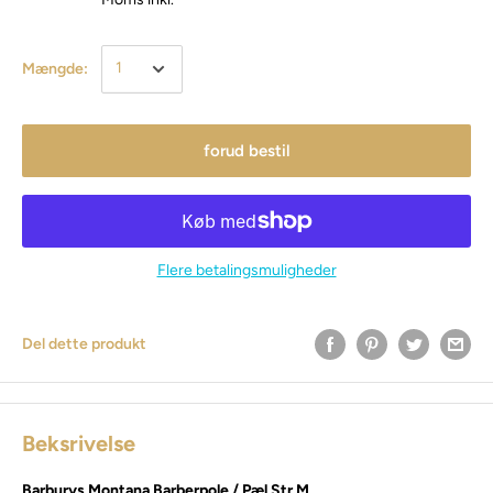
Mængde:
forud bestil
Flere betalingsmuligheder
Del dette produkt
Beksrivelse
Barburys Montana Barberpole / Pæl Str.M