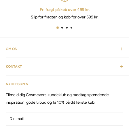
Fri fragt på køb over 499 kr.
Slip for fragten og køb for over 599 kr.
OM OS
Cosmevers er et kosmetisk univers. Hvor du som kunde kan
KONTAKT
finde alt fra frisørartikler, barberudstyr, personlig pleje,
inventar & listen fortsætter. Cosmevers er etableret i 2020, vi
Kundeservice: tlf:
26 20 40 76
har siden da solgt produkter og maskiner, til både privat &
NYHEDSBREV
Email:
Cosmevers@outlook.dk
erhverv.
Tilmeld dig Cosmevers kundeklub og modtag spændende
CVR:
41 50 56 21
Besøg vores store butik / showroom i Brabrand.
inspiration, gode tilbud og få 10% på dit første køb.
Din mail